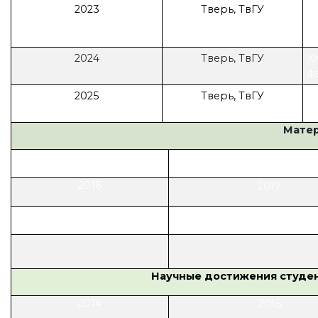
2023
Тверь, ТвГУ
X
ф
2024
Тверь, ТвГУ
X
ф
2025
Тверь, ТвГУ
X
ф
Матер
2011
2012
2016
2017
2021
2022
Научные достижения студен
2014
2015