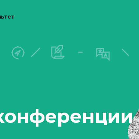
льтет
конференции