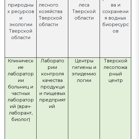
природны
лесного
леса
ва и
х ресурсов
хозяйства
Тверской
сохранени
и
Тверской
области
я водных
экологии
области
биоресурс
Тверской
ов
области
Клиническ
Лаборато
Центры
Тверской
ие
рии
гигиены и
лесопожа
лаборатор
контроля
эпидемио
рный
ии
качества
логии
центр
больниц и
продукци
частных
и пищевых
лаборатор
предприят
ий (врач-
ий
лаборант,
биолог)