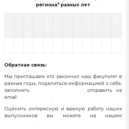
региона" разных лет
2
20
2
20
20
20
20
20
20
20
20
20
0
05
0
0
0
0
11
16
17
18
19
20
0
0
7
8
9
4
6
20
20
20
20
20
21
22
23
24
25
Обратная связь:
Мы приглашаем кто закончил наш факультет в
разные годы, поделиться информацией о себе,
заполнить
анкету выпускника
отправить на
email:
bio@tversu.ru
.
Оценить интересную и важную работу наших
выпускников вы можете на нашем
видеоканале
.