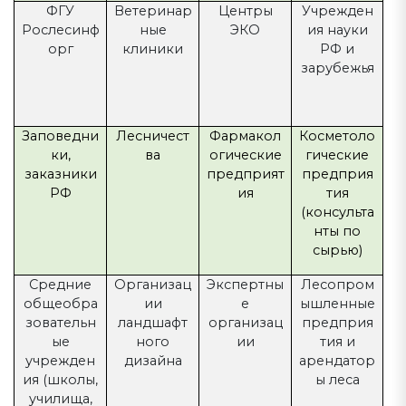
ФГУ
Ветеринар
Центры
Учрежден
Рослесинф
ные
ЭКО
ия науки
орг
клиники
РФ и
зарубежья
Заповедни
Лесничест
Фармакол
Косметоло
ки,
ва
огические
гические
заказники
предприят
предприя
РФ
ия
тия
(консульта
нты по
сырью)
Средние
Организац
Экспертны
Лесопром
общеобра
ии
е
ышленные
зовательн
ландшафт
организац
предприя
ые
ного
ии
тия и
учрежден
дизайна
арендатор
ия (школы,
ы леса
училища,