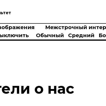
льтет
зображения
Межстрочный интер
ыключить
Обычный
Средний
Б
ели о нас