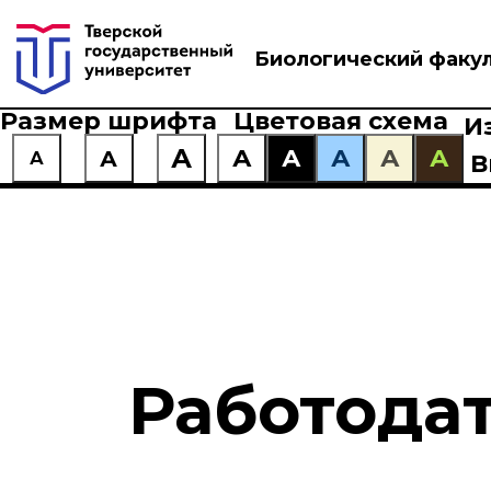
Биологический факу
Размер шрифта
Цветовая схема
И
А
А
А
А
А
А
А
А
В
Работодат