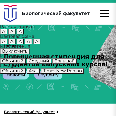
Биологический факультет
Размер шрифта
А
А
А
Цветовая схема
А
А
А
А
А
Новости
Изображения
Выключить
Повышенная стипендия для
Межстрочный интервал
Обычный
Средний
Большой
студентов выпускных курсов!
Шрифт
Обычный
Arial
Times New Roman
Новости
Студенту
×
Биологический факультет