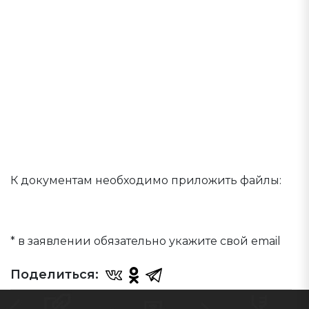
на биологическом факультете ТвГУ
Приказ проректора по проектной
деятельности М.-А.Х. Осмаева № 622-О от
02.06.2026 «О назначении обучающимся
выпускных курсов повышенных
государственных академических стипендий за
достижения по направлениям деятельности
по итогам последней промежуточной
аттестации 2025/2026 уч.г.»
К документам необходимо приложить файлы:
Заявление и приложение к заявлению от
кандидата
* в заявлении обязательно укажите свой email
Поделиться: