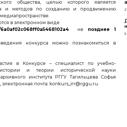
кого общества, целью которого является
ов и методов по созданию и продвижению
2
 медиапространстве.
ются в электронном виде
/u/6a0af02c068ff0a5468102a4
не
позднее 1
5
ведения конкурса можно познакомиться в
стия в Конкурсе – специалист по учебно-
истории и теории исторической науки
-архивного института РГГУ Тагильцева Софья
8-89, электронная почта: konkurs_irr@rggu.ru.