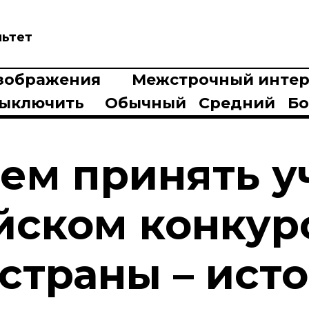
льтет
зображения
Межстрочный интер
ыключить
Обычный
Средний
Б
ем принять у
йском конкур
страны – ист