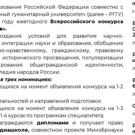
азования Российской Федерации совместно с
5
ый гуманитарный университет» (далее – РГГУ)
 году ежегодного
Всероссийского конкурса
в».
2
оздания условий для развития научно-
, интеграции науки и образования, обобщения
2
о-нравственному, гражданскому, правовому
 исторического просвещения, популяризации
ования общегражданской идентичности,
2
следия народов России.
в трех номинациях:
ающихся на момент объявления конкурса на 1-2
2
иальностей и направлений подготовки;
ющихся на момент объявления конкурса на 1-3
2
1-4 курсах по программам специалитета;
награждаются
дипломами
и получают право
диашколе,
совместном проекте Минобрнауки