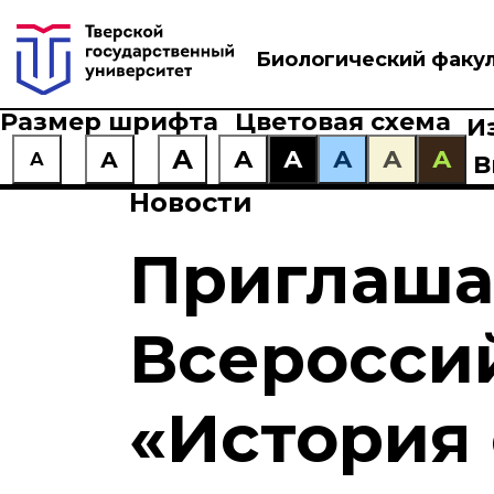
Биологический факу
Размер шрифта
Цветовая схема
И
А
А
А
А
А
А
А
А
В
Новости
Приглаша
Всеросси
«История 