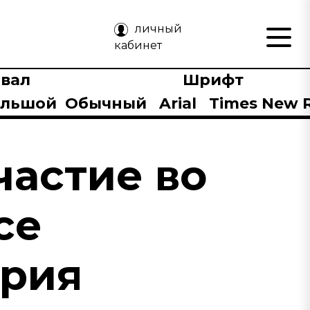
личный
кабинет
вал
Шрифт
ольшой
Обычный
Arial
Times New 
частие во
се
ория