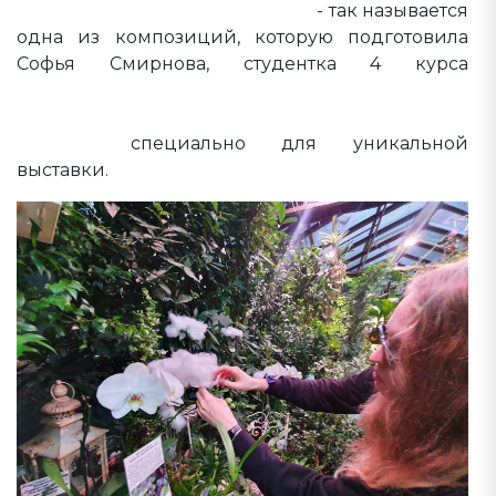
"Воздушная «легкость» жизни"
- так называется
одна из композиций, которую подготовила
Софья Смирнова, студентка 4 курса
направления Садоводство, профиль
"Декоративное садоводство и ландшафтный
дизайн"
специально для уникальной
выставки.