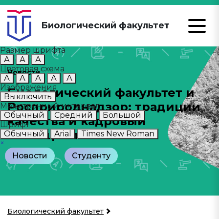
Биологический факультет
Размер шрифта
А
А
А
Цветовая схема
Новости
А
А
А
А
А
Изображения
Биологический факультет и
Выключить
Росприроднадзор: традиции
Межстрочный интервал
Обычный
Средний
Большой
качества и кадровый
Шрифт
потенциал
Обычный
Arial
Times New Roman
×
Новости
Студенту
Биологический факультет