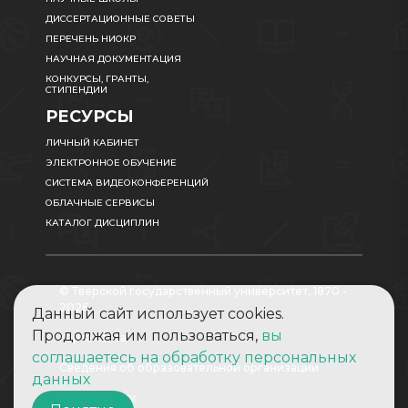
ДИССЕРТАЦИОННЫЕ СОВЕТЫ
ПЕРЕЧЕНЬ НИОКР
НАУЧНАЯ ДОКУМЕНТАЦИЯ
КОНКУРСЫ, ГРАНТЫ,
СТИПЕНДИИ
РЕСУРСЫ
ЛИЧНЫЙ КАБИНЕТ
ЭЛЕКТРОННОЕ ОБУЧЕНИЕ
СИСТЕМА ВИДЕОКОНФЕРЕНЦИЙ
ОБЛАЧНЫЕ СЕРВИСЫ
КАТАЛОГ ДИСЦИПЛИН
© Тверской государственный университет, 1870 -
2026
Данный сайт использует cookies.
Продолжая им пользоваться,
вы
Карта сайта
соглашаетесь на обработку персональных
Сведения об образовательной организации
данных
Абитуриенту