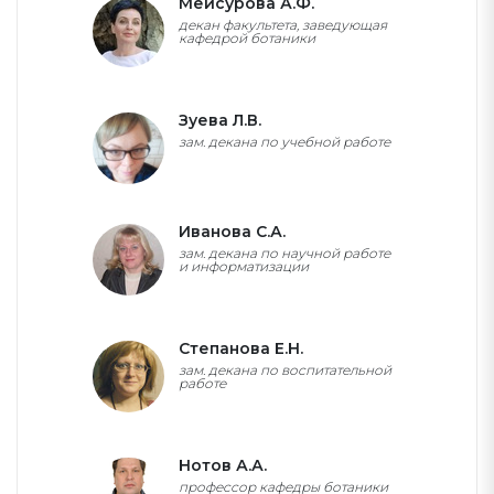
Мейсурова А.Ф.
декан факультета, заведующая
кафедрой ботаники
+7 (4822)78-89-09 доб. 451
Зуева Л.В.
зам. декана по учебной работе
+7 (4822)78-89-09 доб. 453
Иванова С.А.
зам. декана по научной работе
и информатизации
+7 (4822)78-89-09 доб. 452
Степанова Е.Н.
зам. декана по воспитательной
работе
+7 (4822)78-89-09 доб. 454
Нотов А.А.
профессор кафедры ботаники