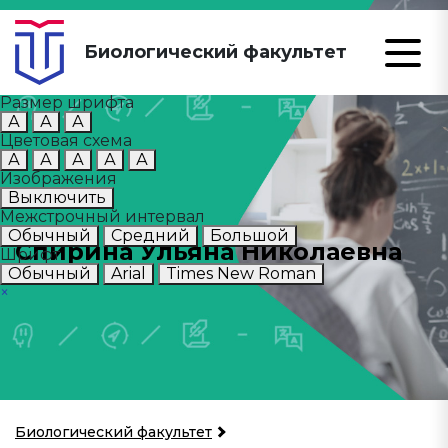
Биологический факультет
Размер шрифта
А
А
А
Цветовая схема
А
А
А
А
А
Изображения
Выключить
Межстрочный интервал
Обычный
Средний
Большой
Спирина Ульяна Николаевна
Шрифт
Обычный
Arial
Times New Roman
×
Биологический факультет