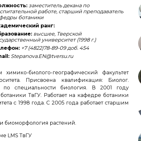
олжность:
заместитель декана по
спитательной работе, старший преподаватель
федры ботаники
адемический ранг:
разование:
высшее, Тверской
сударственный университет (1998 г.)
лефон:
+7 (4822)78-89-09 доб. 454
ail:
Stepanova.EN@tversu.ru
 химико-биолого-географический факультет
рситета. Присвоена квалификация: Биолог.
 по специальности биология. В 2001 году
ботаники ТвГУ. Работает на кафедре ботаники
ета с 1998 года. С 2005 года работает старшим
 и биоморфология растений.
ме LMS ТвГУ