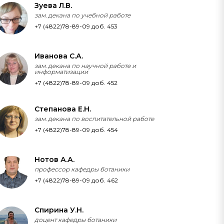
Зуева Л.В.
зам. декана по учебной работе
+7 (4822)78-89-09 доб. 453
Иванова С.А.
зам. декана по научной работе и
информатизации
+7 (4822)78-89-09 доб. 452
Степанова Е.Н.
зам. декана по воспитательной работе
+7 (4822)78-89-09 доб. 454
Нотов А.А.
профессор кафедры ботаники
+7 (4822)78-89-09 доб. 462
Спирина У.Н.
доцент кафедры ботаники