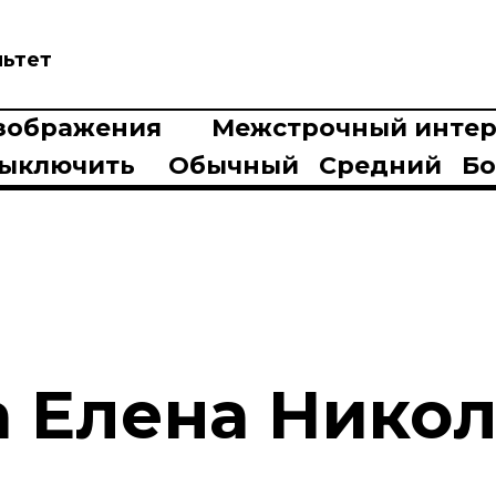
льтет
зображения
Межстрочный интер
ыключить
Обычный
Средний
Б
а Елена Нико