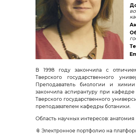
Д
во
ка
Ак
Об
го
Те
Em
В 1998 году закончила с отличием
Тверского государственного униве
Преподаватель биологии и химии
закончила аспирантуру при кафедре 
Тверского государственного университ
преподавателем кафедры ботаники.
Область научных интересов: анатомия
📎
Электронное портфолио на платфор