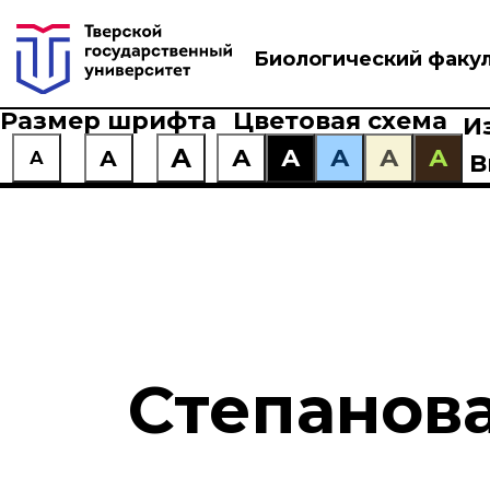
Биологический факу
Размер шрифта
Цветовая схема
И
А
А
А
А
А
А
А
А
В
Степанов