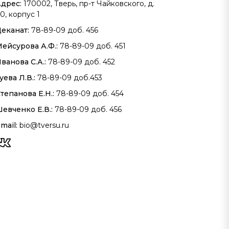
дрес:
170002, Тверь, пр-т Чайковского, д.
0, корпус 1
еканат:
78-89-09 доб. 456
ейсурова А.Ф.:
78-89-09 доб. 451
ванова С.А.:
78-89-09 доб. 452
уева Л.В.:
78-89-09 доб.453
тепанова Е.Н.:
78-89-09 доб. 454
евченко Е.В.:
78-89-09 доб. 456
mail:
bio@tversu.ru