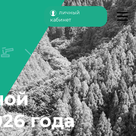
личный
кабинет
ной
26 года