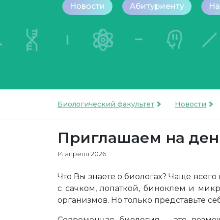
Новости
Абитуриенту
На
Биологический факультет
Новости
Приглашаем на ден
14 апреля 2026
Что Вы знаете о биологах? Чаще всего 
с сачком, лопаткой, биноклем и ми
организмов. Но только представьте себе 
Современная биология – это возмо