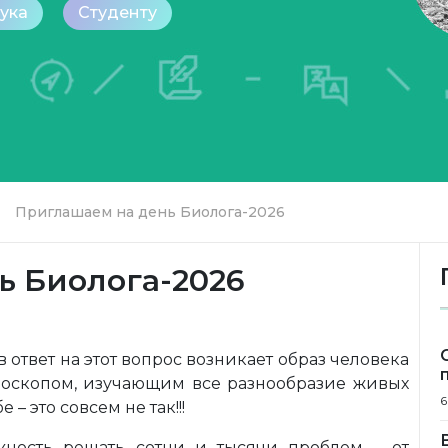
ука
Студенту
Приглашаем на день Биолога-2026
ь Биолога-2026
в ответ на этот вопрос возникает образ человека
кроскопом, изучающим все разнообразие живых
6
– это совсем не так!!!
жность решать сотни и тысячи проблем – от