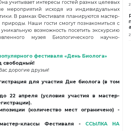
Она учитывает интересы гостей разных целевых
2
ние мероприятий исходя из индивидуальных
тики. В рамках Фестиваля планируются мастер-
р природы. Наши гости смогут познакомиться с
уникальную возможность посетить экскурсию
2
ленного музея Биологического научно-
популярного фестиваля «День Биолога»
д свободный!
ас дорогие друзья!
гистрация для участия Дне биолога (в том
до 22 апреля (условия участия в мастер-
егистрации).
мпозиции (количество мест ограничено) -
мастер-классы Фестиваля -
ССЫЛКА НА