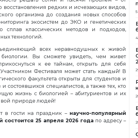
о восстановления редких и исчезающих видов,
5
ского организма до создания новых способов
ониторинга экосистем до ЭКО и генетических
то сплав классических методов и подходов,
ных технологий.
4
объединяющий всех неравнодушных к живой
биологии. Вы сможете увидеть, чем живет
прикоснуться к ее тайнам, открыть для себя
2
частником Фестиваля может стать каждый! В
ического факультета открыты для студентов и
и состоявшихся специалистов, а также тех, кто
дущую жизнь с биологией – абитуриентов и их
2
ивой природе людей!
т в гости на праздник –
научно-популярный
й состоится 25 апреля 2026 года
по адресу –
2