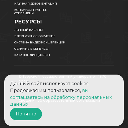
НАУЧНАЯ ДОКУМЕНТАЦИЯ
КОНКУРСЫ, ГРАНТЫ,
СТИПЕНДИИ
РЕСУРСЫ
ЛИЧНЫЙ КАБИНЕТ
ЭЛЕКТРОННОЕ ОБУЧЕНИЕ
СИСТЕМА ВИДЕОКОНФЕРЕНЦИЙ
ОБЛАЧНЫЕ СЕРВИСЫ
КАТАЛОГ ДИСЦИПЛИН
© Тверской государственный университет, 1870 -
2026
Данный сайт использует cookies.
Продолжая им пользоваться,
вы
Карта сайта
соглашаетесь на обработку персональных
Сведения об образовательной организации
данных
Абитуриенту
Понятно