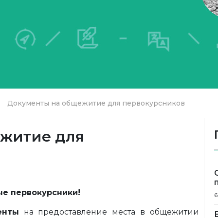
Документы на общежитие для первокурсников
житие для
е первокурсники!
6
енты
на предоставление места в общежитии