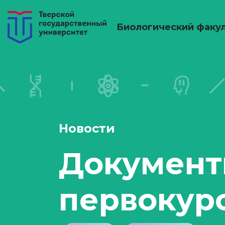
Биологический факу
Новости
Документ
первокур