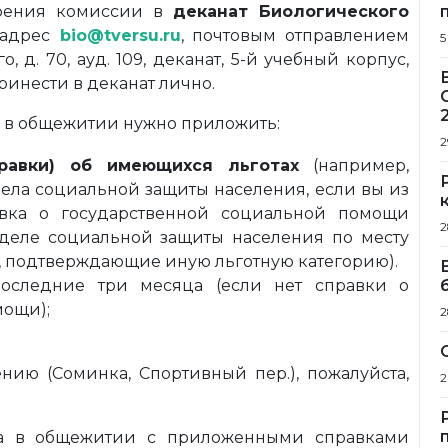
трения комиссии в
деканат Биологического
адрес
bio@tversu.ru
,
почтовым отправлением
5
о, д. 70, ауд. 109, деканат, 5-й учебный корпус,
ринести в деканат лично.
а в общежитии нужно приложить:
2
равки) об имеющихся льготах
(например,
дела социальной защиты населения, если вы из
авка о государственной социальной помощи
2
тделе социальной защиты населения по месту
и, подтверждающие иную льготную категорию).
последние три месяца (если нет справки о
мощи);
2
ению (Соминка, Спортивный пер.), пожалуйста,
2
та в общежитии с приложенными справками