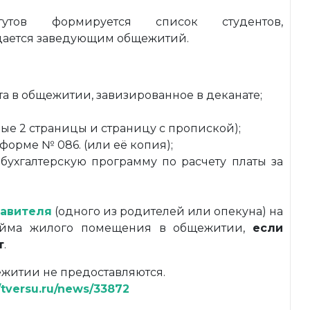
итутов формируется список студентов,
одается заведующим общежитий.
а в общежитии, завизированное в деканате;
ые 2 страницы и страницу с пропиской);
форме № 086. (или её копия);
бухгалтерскую программу по расчету платы за
тавителя
(одного из родителей или опекуна) на
найма жилого помещения в общежитии,
если
т
.
ежитии не предоставляются.
//tversu.ru/news/33872