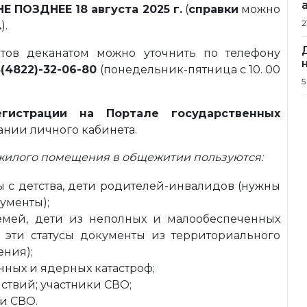
НЕ ПОЗДНЕЕ 18 августа 2025 г.
(
справки
можно
2
.
).
ов деканатом можно уточнить по телефону
(4822)-32-06-80
(понедельник-пятница с 10. 00
5
егистрации на Портале государственных
нии личного кабинета.
жилого помещения в общежитии пользуются:
ы с детства, дети родителей-инвалидов (нужны
ументы);
емей, дети из неполных и малообеспеченных
эти статусы документы из территориального
ения);
нных и ядерных катастроф;
ствий; участники СВО;
и СВО.