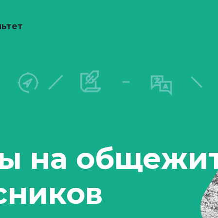
льтет
ы на общежит
сников