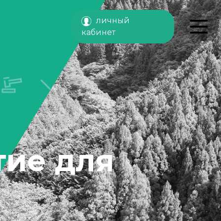
личный
кабинет
ие для