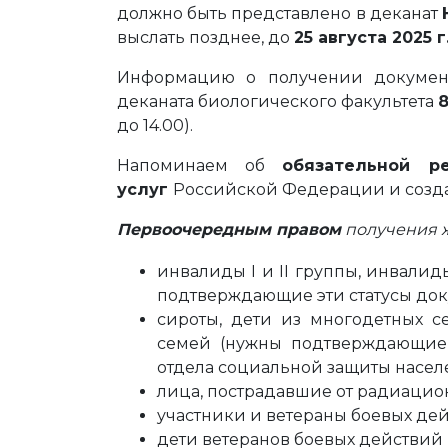
должно быть представлено в деканат
выслать позднее, до
25 августа 2025 г
Информацию о получении документ
деканата биологического факультета
8
до 14.00).
Напоминаем об
обязательной р
услуг
Российской Федерации и созда
Первоочередным правом
получения 
инвалиды I и II группы, инвалид
подтверждающие эти статусы док
сироты, дети из многодетных с
семей (нужны подтверждающие 
отдела социальной защиты насел
лица, пострадавшие от радиацио
участники и ветераны боевых дей
дети ветеранов боевых действий 