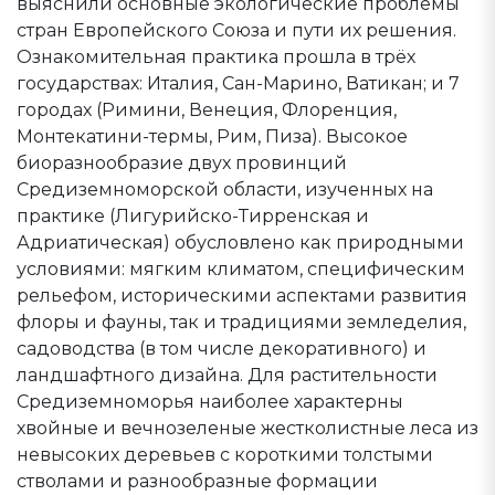
выяснили основные экологические проблемы
стран Европейского Союза и пути их решения.
Ознакомительная практика прошла в трёх
государствах: Италия, Сан-Марино, Ватикан; и 7
городах (Римини, Венеция, Флоренция,
Монтекатини-термы, Рим, Пиза). Высокое
биоразнообразие двух провинций
Средиземноморской области, изученных на
практике (Лигурийско-Тирренская и
Адриатическая) обусловлено как природными
условиями: мягким климатом, специфическим
рельефом, историческими аспектами развития
флоры и фауны, так и традициями земледелия,
садоводства (в том числе декоративного) и
ландшафтного дизайна. Для растительности
Средиземноморья наиболее характерны
хвойные и вечнозеленые жестколистные леса из
невысоких деревьев с короткими толстыми
стволами и разнообразные формации