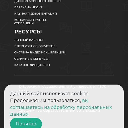
ДИССЕРТАЦИОННЫЕ СОВЕТЫ
ПЕРЕЧЕНЬ НИОКР
НАУЧНАЯ ДОКУМЕНТАЦИЯ
КОНКУРСЫ, ГРАНТЫ,
СТИПЕНДИИ
РЕСУРСЫ
ЛИЧНЫЙ КАБИНЕТ
ЭЛЕКТРОННОЕ ОБУЧЕНИЕ
СИСТЕМА ВИДЕОКОНФЕРЕНЦИЙ
ОБЛАЧНЫЕ СЕРВИСЫ
КАТАЛОГ ДИСЦИПЛИН
© Тверской государственный университет, 1870 -
2026
Данный сайт использует cookies.
Продолжая им пользоваться,
вы
Карта сайта
соглашаетесь на обработку персональных
Сведения об образовательной организации
данных
Абитуриенту
Понятно